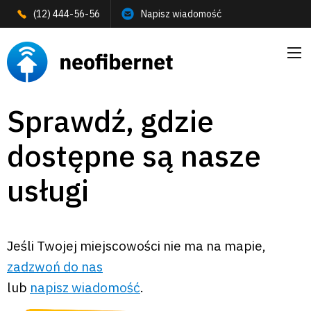
Przejdź do treści
(12) 444-56-56
Napisz wiadomość
Sprawdź, gdzie
dostępne są nasze
usługi
Jeśli Twojej miejscowości nie ma na mapie,
zadzwoń do nas
lub
napisz wiadomość
.