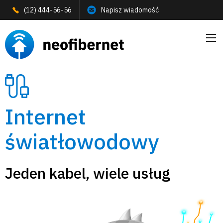
Przejdź do treści
(12) 444-56-56
Napisz wiadomość
Internet
światłowodowy
Jeden kabel, wiele usług