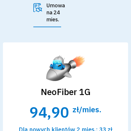
Umowa
na 24
mies.
NeoFiber 1G
94,90
zł/mies.
Dla nowych klientów 2 mies.: 33 zł